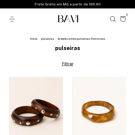
Frete Grátis em MG a partir de 199,90
0
Início
.
pulseiras
.
breadcrumbs.pulseiras-femininas
pulseiras
Filtrar