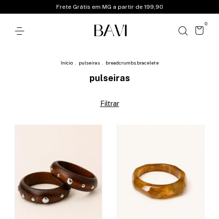
Frete Grátis em MG a partir de 199,90
0
Início
.
pulseiras
.
breadcrumbs.bracelete
pulseiras
Filtrar