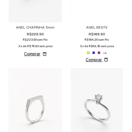
ANEL BESTS
ANEL CHAPINHA 5mm
R$189,90
R$229,90
R$184,20
com
Pix
R$223,00
com
Pix
3
x de
R$63,30
sem juros
3
x de
R$76,63
sem juros
+4
Comprar