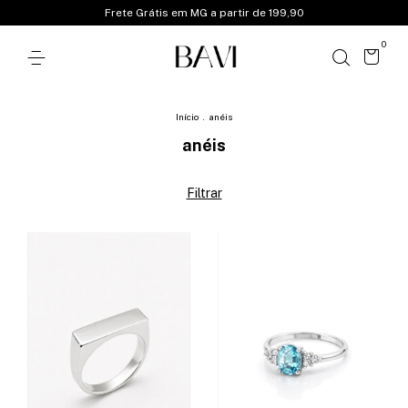
Frete Grátis em MG a partir de 199,90
0
Início
.
anéis
anéis
Filtrar