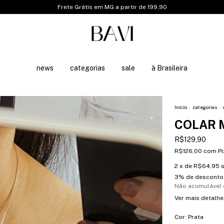
Frete Grátis em MG a partir de 199,90
news
categorias
sale
à Brasileira
Início
.
categorias
.
COLAR 
R$129,90
R$126,00
com
Pi
2
x de
R$64,95
s
3% de desconto
Não acumulável
Ver mais detalhe
Cor:
Prata