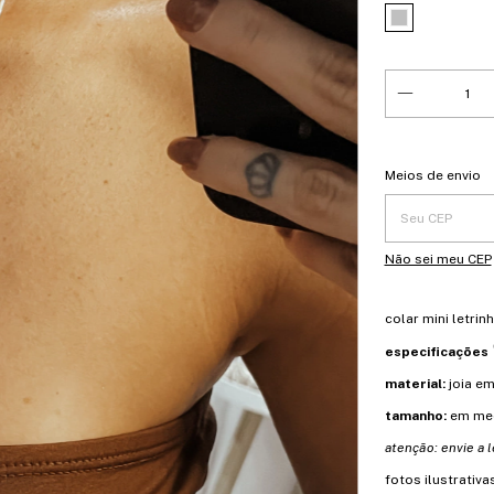
Entregas para o 
Meios de envio
Não sei meu CEP
colar mini letrinh
especificações
material:
joia em
tamanho:
em me
atenção: envie a l
fotos ilustrativ