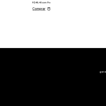
R$48,40
com
Pix
gara