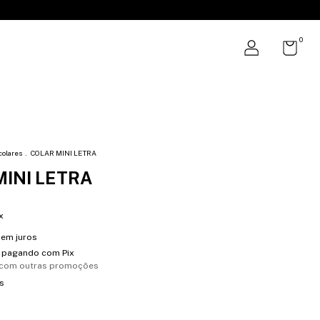
0
colares
.
COLAR MINI LETRA
MINI LETRA
x
em juros
pagando com Pix
 com outras promoções
s