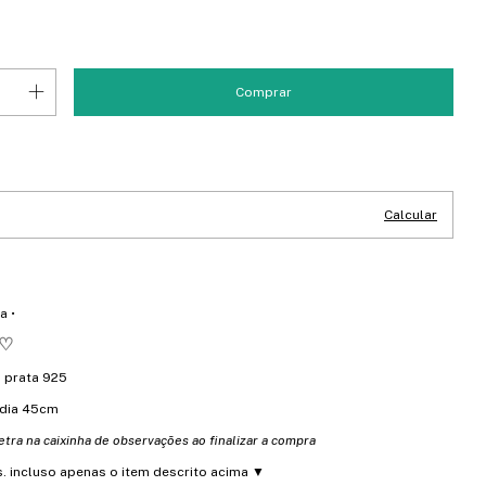
CEP:
Alterar CEP
Calcular
a •
♡
 prata 925
dia 45cm
etra na caixinha de observações ao finalizar a compra
as. incluso apenas o item descrito acima ▼