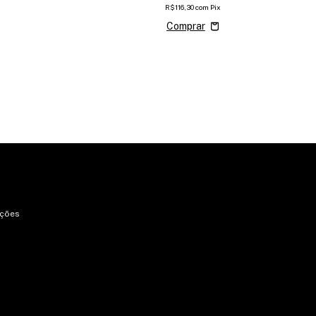
R$116,30
com
Pix
uções