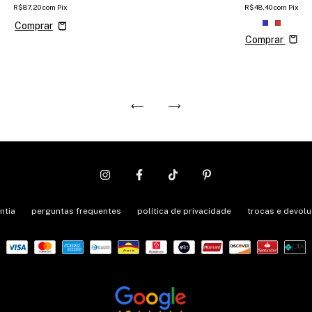
R$87,20
com
Pix
R$48,40
com
Pix
Comprar
ntia
perguntas frequentes
política de privacidade
trocas e devol