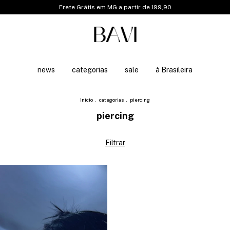
Frete Grátis em MG a partir de 199,90
news
categorias
sale
à Brasileira
Início
.
categorias
.
piercing
piercing
Filtrar