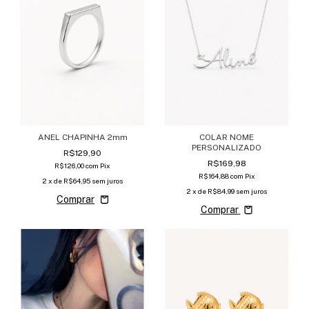
ANEL CHAPINHA 2mm
COLAR NOME
PERSONALIZADO
R$129,90
R$169,98
R$126,00
com
Pix
R$164,88
com
Pix
2
x de
R$64,95
sem juros
2
x de
R$84,99
sem juros
Comprar