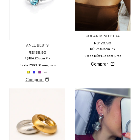
COLAR MINI LETRA
R$129,90
ANEL BESTS
R$126,00
com
Pix
R$189,90
2
x de
R$64,95
sem juros
R$184,20
com
Pix
Comprar
3
x de
R$63,30
sem juros
+4
Comprar