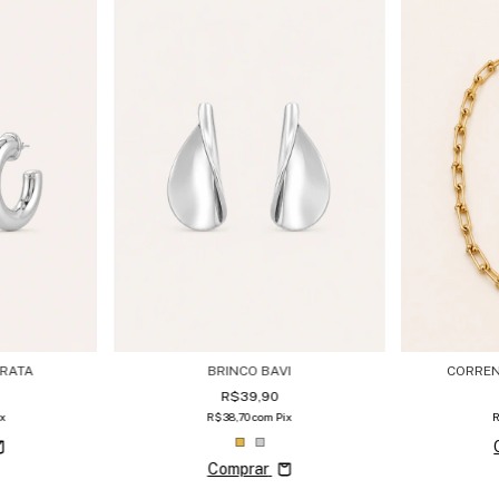
PRATA
BRINCO BAVI
CORREN
R$39,90
ix
R$38,70
com
Pix
Comprar