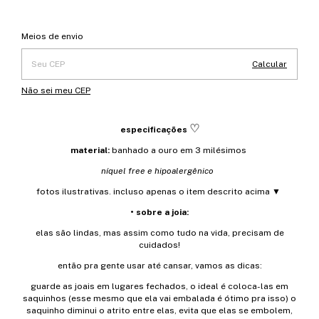
Entregas para o CEP:
Alterar CEP
Meios de envio
Calcular
Não sei meu CEP
♡
especificações
material:
banhado a ouro em 3 milésimos
níquel free e hipoalergênico
fotos ilustrativas. incluso apenas o item descrito acima ▼
• sobre a joia:
elas são lindas, mas assim como tudo na vida, precisam de
cuidados!
então pra gente usar até cansar, vamos as dicas:
guarde as joais em lugares fechados, o ideal é coloca-las em
saquinhos (esse mesmo que ela vai embalada é ótimo pra isso) o
saquinho diminui o atrito entre elas, evita que elas se embolem,