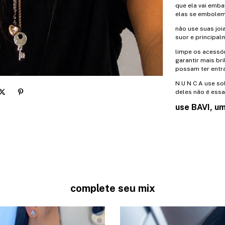
que ela vai embal
elas se embolem
não use suas joi
suor e principa
limpe os acessór
garantir mais br
possam ter entr
N U N C A use so
deles não é essa
use BAVI, um
complete seu mix