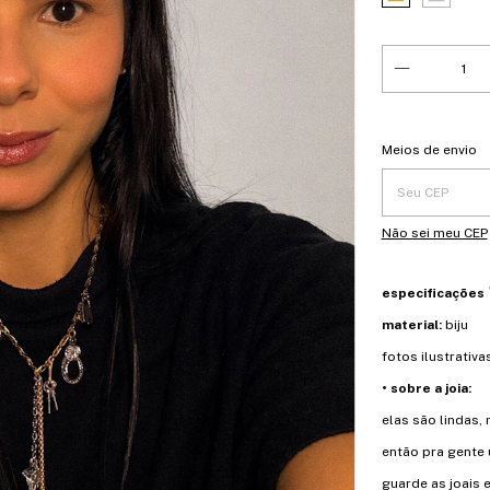
Entregas para o 
Meios de envio
Não sei meu CEP
especificações
material:
biju
fotos ilustrativ
• sobre a joia:
elas são lindas,
então pra gente 
guarde as joais 