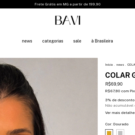
Frete Grátis em MG a partir de 199,90
news
categorias
sale
à Brasileira
Início
.
news
.
COLA
COLAR 
R$69,90
R$67,80
com
Pix
3% de desconto
Não acumulável
Ver mais detalhe
Cor:
Dourado