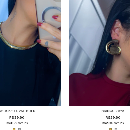
BRINCO ZAYA
CHOCKER OVAL BOLD
R$29,90
R$39,90
R$29,00
com
Pix
R$38,70
com
Pix