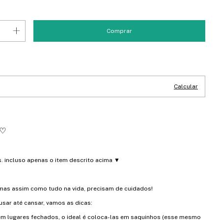
CEP:
Alterar CEP
Calcular
♡
as. incluso apenas o item descrito acima ▼
 mas assim como tudo na vida, precisam de cuidados!
usar até cansar, vamos as dicas:
em lugares fechados, o ideal é coloca-las em saquinhos (esse mesmo