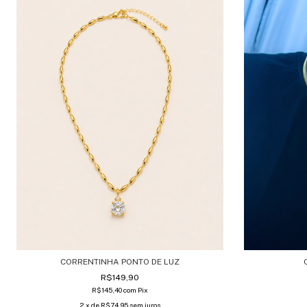
CORRENTINHA PONTO DE LUZ
R$149,90
R$145,40
com
Pix
2
x de
R$74,95
sem juros